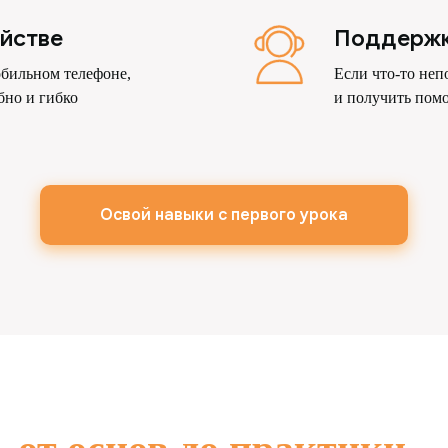
йстве
Поддержка
бильном телефоне,
Если что-то неп
бно и гибко
и получить пом
Освой навыки с первого урока