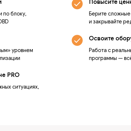
и
Повысите цен
 по блоку,
Берите сложные
 OBD
и закрывайте ре
Освоите обор
ным» уровнем
Работа с реальн
ализации
программы — вс
не PRO
жных ситуациях,