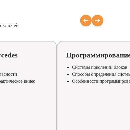
м ключей
сedes
Программирован
Системы поколений блоков
пасности
Способы определения систе
актическое видео
Особенности программирова