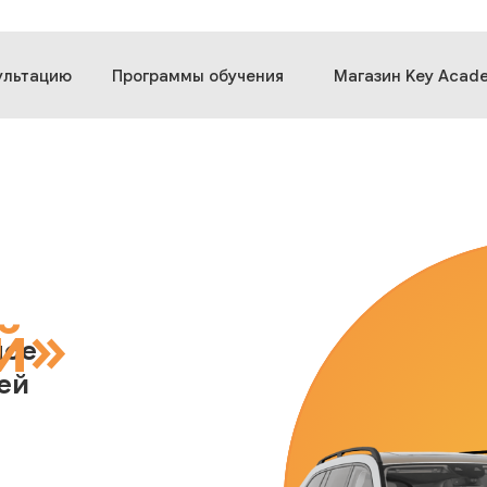
ультацию
Программы обучения
Магазин Key Acad
й
»
ное
ей