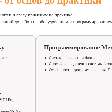
 от основ до практики
онятен и сразу применим на практике
 знаний до работы с оборудованием и программирование
ку
Программирование Mer
ериалы
Системы поколений блоков
Способы определения системы безо
Особенности программирования. Пр
а
е
VVDI Prog
Logan 2012 г.,