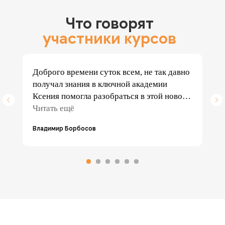
Что говорят
участники курсов
Доброго времени суток всем, не так давно
получал знания в ключной академии
Ксения помогла разобраться в этой новой
для меня сфере деятельности и всегда
Читать ещё
остаётся на связи, Никита даёт всегда
Владимир Борбосов
нужные консультации так как пока ещё
плохо разбираюсь в товаре и так далее.
Одним словом всё молодцы. Илья тебе
успехов и всему твоему дружному
коллективу удачи, новых вершин и новых
побед в трудном деле, всем спасибо кто
мне помогал и помогает!!!